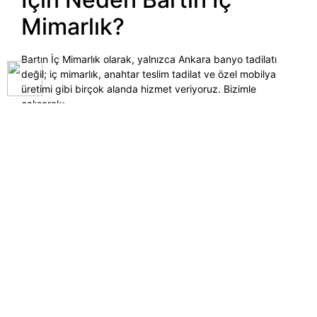
Mimarlık?
Bartın İç Mimarlık olarak, yalnızca Ankara banyo tadilatı
değil; iç mimarlık, anahtar teslim tadilat ve özel mobilya
üretimi gibi birçok alanda hizmet veriyoruz. Bizimle
çalışarak:
Mimari tecrübemize,
Kaliteli işçiliğimize,
Estetik bakış açımıza,
Şeffaf fiyat politikamıza,
%100 müşteri memnuniyetine sahip bir deneyime
ortak olursunuz.
Hemen İncele!
Ray Dolap Üretimi