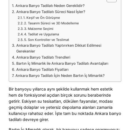
Ankara Banyo Tadilatı Neden Gereklidir?
Ankara Banyo Tadilatı Süreci Nasıl İşler?
1. Keşif ve Ön Görüşme
2. Tasarım Süreci ve 3D Modelleme
3. Malzeme Seçimi
4. Tadilat ve Uygulama
5. Son Kontroller ve Teslimat
Ankara Banyo Tadilatı Yaptırırken Dikkat Edilmesi
Gerekenler
Ankara Banyo Tadilatı Trendleri
Bartın İç Mimarlık ile Ankara Banyo Tadilatı Avantajları
Ankara Banyo Tadilatı Fiyatları
Ankara Banyo Tadilatı İçin Neden Bartın İç Mimarlık?
Bir banyoyu yıllarca aynı şekilde kullanmak hem estetik
hem de fonksiyonel açıdan birçok sorunu beraberinde
getirir. Eskiyen su tesisatları, dökülen fayanslar, modası
geçmiş dolaplar ve yetersiz depolama alanları zamanla
kullanıcıyı rahatsız eder. İşte tam bu noktada Ankara banyo
tadilatı devreye girer.
Bartın İç Mimarlık olarak, bir banyoyu sadece onarmıyoruz;